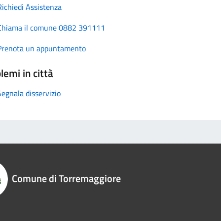
Richiedi Assistenza
Chiama il comune 0882 391111
Prenota un appuntamento
lemi in città
Segnala disservizio
Comune di Torremaggiore