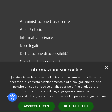
Amministrazione trasparente
Albo Pretorio
Informativa privacy
Note legali
Dichiarazione di accessibilità
Obiettivi di accessibilità
×
Premi Escape per chiudere
Informazioni sui cookie
Questo sito web utilizza cookie tecnici e assimilati strettamente
necessari al corretto funzionamento e alla navigazione del sito,
nonché un cookie tecnico analitico al solo fine di elaborare
informazioni statistiche, aggregate e anonime.
RSS
Copyright © 2026 • Comune di
Per maggiori dettagli, può consultare la cookie policy al seguente
link
Accessibilità
Torremaggiore • Powered by
Privacy
Municipium
Accesso
•
RIFIUTA TUTTO
ACCETTA TUTTO
Cookie
redazione