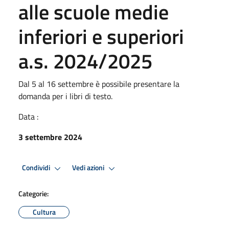
alle scuole medie
inferiori e superiori
a.s. 2024/2025
Dal 5 al 16 settembre è possibile presentare la
domanda per i libri di testo.
Data :
3 settembre 2024
Premi Invio per attivare. apre menu
Premi Invio per attivare. apre
Condividi
Vedi azioni
Categorie:
Cultura