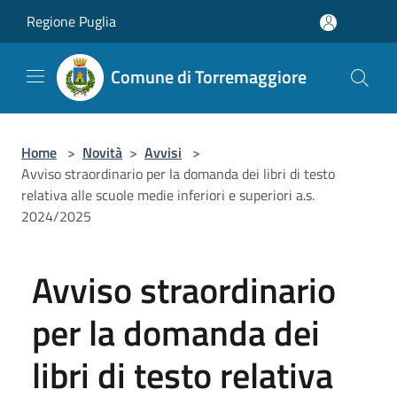
Salta al contenuto principale
Regione Puglia
Comune di Torremaggiore
Home
>
Novità
>
Avvisi
>
Avviso straordinario per la domanda dei libri di testo
relativa alle scuole medie inferiori e superiori a.s.
2024/2025
Avviso straordinario
per la domanda dei
libri di testo relativa