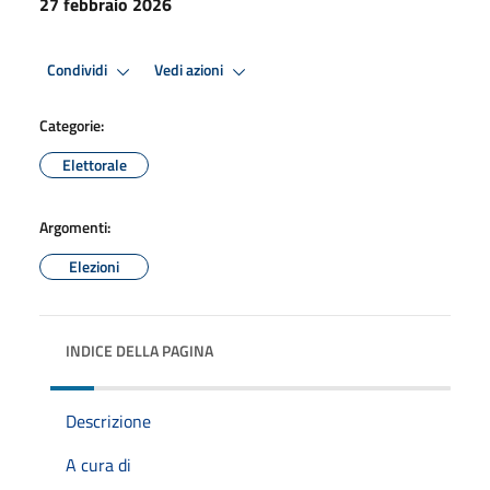
27 febbraio 2026
Premi Invio per attivare. apre menu
Premi Invio per attivare. apre
Condividi
Vedi azioni
Categorie:
Elettorale
Argomenti:
Elezioni
INDICE DELLA PAGINA
Descrizione
A cura di