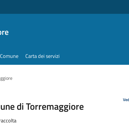
ore
il Comune
Carta dei servizi
aggiore
Ved
mune di Torremaggiore
raccolta