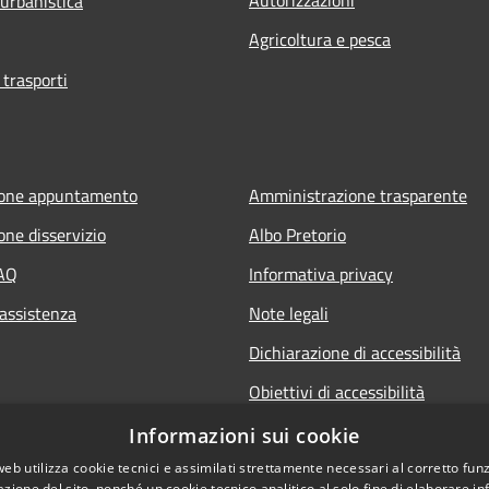
 urbanistica
Agricoltura e pesca
 trasporti
ione appuntamento
Amministrazione trasparente
one disservizio
Albo Pretorio
FAQ
Informativa privacy
 assistenza
Note legali
Dichiarazione di accessibilità
Obiettivi di accessibilità
Premi Escape per chiudere
Informazioni sui cookie
web utilizza cookie tecnici e assimilati strettamente necessari al corretto fu
azione del sito, nonché un cookie tecnico analitico al solo fine di elaborare i