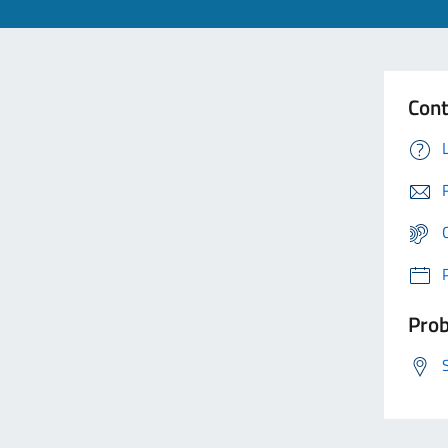
Cont
Prob