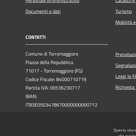
Personale Amministrativo
Catasto e
Documenti e dati
Turismo
Mobilità e
CONTATTI
Comune di Torremaggiore
Prenotaz
Piazza della Repubblica
Segnalazi
71017 - Torremaggiore (FG)
Leggi le 
Codice Fiscale: 84000710719
Richiesta
Partita IVA: 00536230717
IBAN:
IT83E0503478670000000000712
PEC: uffcom.torremaggiore@legalmail.it
Centralino Unico: 0882 391111
Questo sito 
alla navig