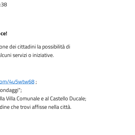
:38
oce!
e dei cittadini la possibilità di
uni servizi o iniziative.
l.com/4u5wtw68
;
Sondaggi";
lla Villa Comunale e al Castello Ducale;
ne che trovi affisse nella città.