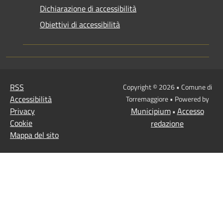
Dichiarazione di accessibilità
Obiettivi di accessibilità
RSS
Copyright © 2026 • Comune di
Accessibilità
Torremaggiore • Powered by
Privacy
Municipium
Accesso
•
Cookie
redazione
Mappa del sito
Pannello impostazioni accessibilità compresso
Premi Invio per attivare