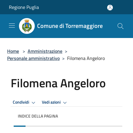
Salta al contenuto principale
Regione Puglia
Comune di Torremaggiore
Home
>
Amministrazione
>
Personale amministrativo
>
Filomena Angeloro
Filomena Angeloro
Premi Invio per attivare. apre menu
Premi Invio per attivare. apre
Condividi
Vedi azioni
INDICE DELLA PAGINA