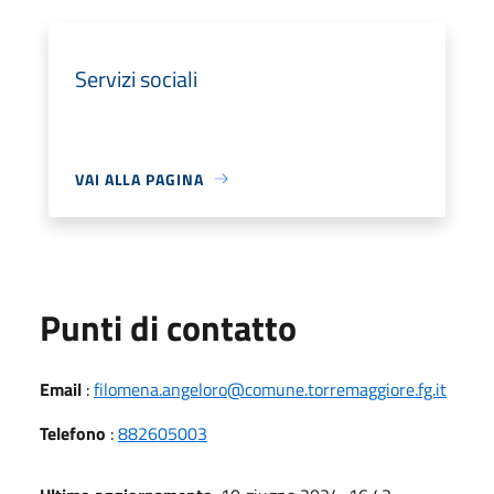
Servizi sociali
VAI ALLA PAGINA
Punti di contatto
Email
:
filomena.angeloro@comune.torremaggiore.fg.it
Telefono
:
882605003