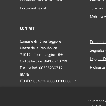
Documenti e dati
Turismo
Mobilità e
CONTATTI
Comune di Torremaggiore
Prenotaz
Piazza della Repubblica
Segnalazi
71017 - Torremaggiore (FG)
Leggi le 
Codice Fiscale: 84000710719
Richiesta
Partita IVA: 00536230717
IBAN:
IT83E0503478670000000000712
PEC: uffcom.torremaggiore@legalmail.it
Centralino Unico: 0882 391111
Questo sito 
alla navig