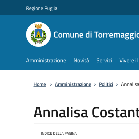
Salta al contenuto principale
Regione Puglia
Comune di Torremaggi
Amministrazione
Novità
Servizi
Vivere 
Home
>
Amministrazione
>
Politici
>
Annalisa
Annalisa Costan
INDICE DELLA PAGINA