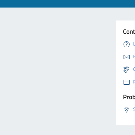
Cont
Prob