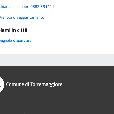
Chiama il comune 0882 391111
Prenota un appuntamento
lemi in città
Segnala disservizio
Comune di Torremaggiore