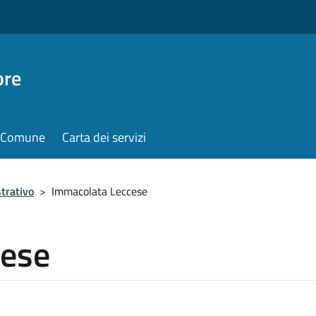
ore
il Comune
Carta dei servizi
trativo
>
Immacolata Leccese
cese