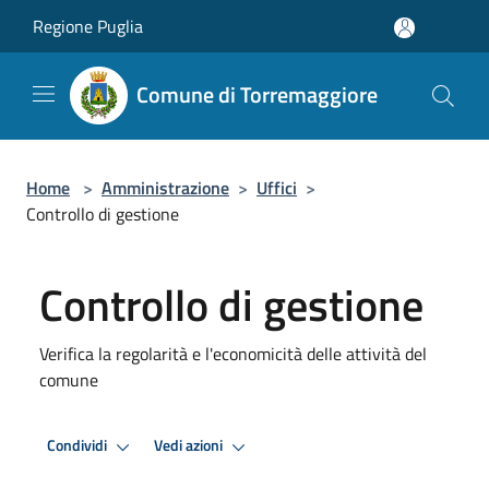
Salta al contenuto principale
Regione Puglia
Comune di Torremaggiore
Home
>
Amministrazione
>
Uffici
>
Controllo di gestione
Controllo di gestione
Verifica la regolarità e l'economicità delle attività del
comune
Premi Invio per attivare. apre menu
Premi Invio per attivare. apre
Condividi
Vedi azioni