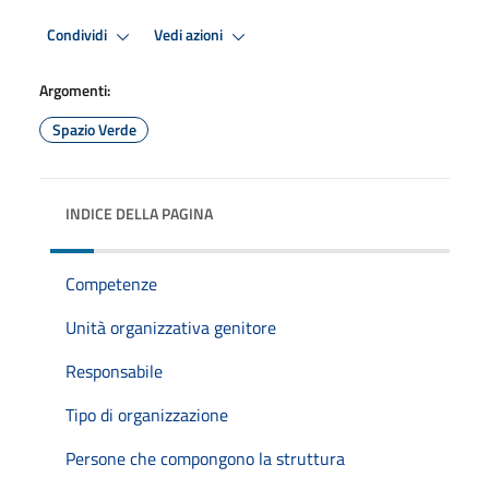
Premi Invio per attivare. apre menu
Premi Invio per attivare. apre
Condividi
Vedi azioni
Argomenti:
Spazio Verde
INDICE DELLA PAGINA
Competenze
Unità organizzativa genitore
Responsabile
Tipo di organizzazione
Persone che compongono la struttura