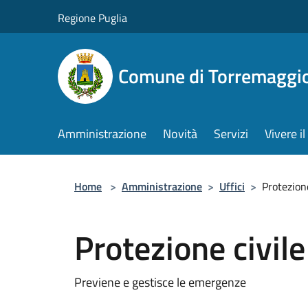
Salta al contenuto principale
Regione Puglia
Comune di Torremaggi
Amministrazione
Novità
Servizi
Vivere 
Home
>
Amministrazione
>
Uffici
>
Protezione
Protezione civile
Previene e gestisce le emergenze