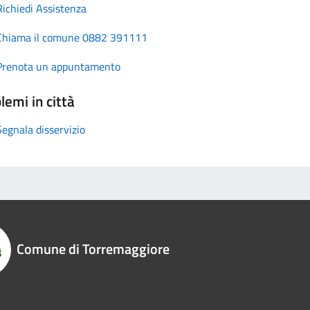
Richiedi Assistenza
Chiama il comune 0882 391111
Prenota un appuntamento
lemi in città
Segnala disservizio
Comune di Torremaggiore