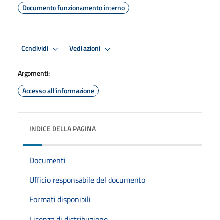
Documento funzionamento interno
Premi Invio per attivare. apre menu
Premi Invio per attivare. apre
Condividi
Vedi azioni
Argomenti:
Accesso all'informazione
INDICE DELLA PAGINA
Documenti
Ufficio responsabile del documento
Formati disponibili
Licenza di distribuzione