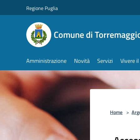
Salta al contenuto principale
Regione Puglia
Comune di Torremaggi
Amministrazione
Novità
Servizi
Vivere 
Home
>
Arg