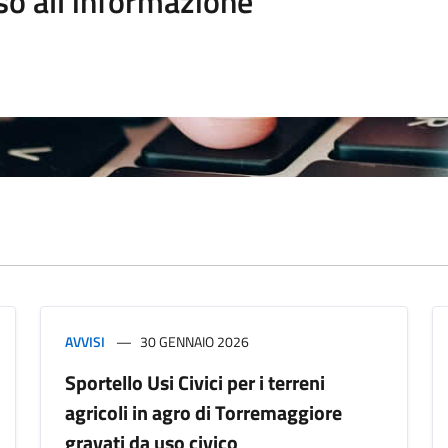
so all'informazione
AVVISI
30 GENNAIO 2026
Sportello Usi Civici per i terreni
agricoli in agro di Torremaggiore
gravati da uso civico