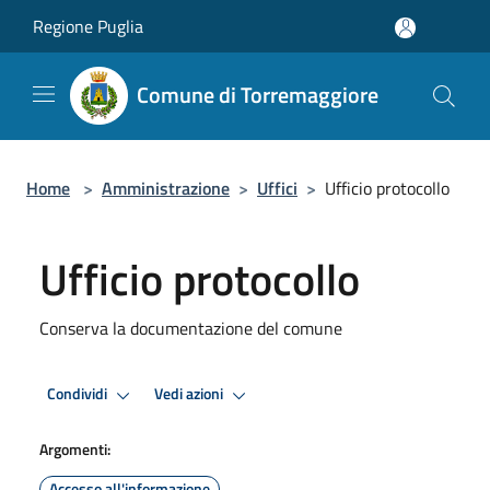
Salta al contenuto principale
Regione Puglia
Comune di Torremaggiore
Home
>
Amministrazione
>
Uffici
>
Ufficio protocollo
Ufficio protocollo
Conserva la documentazione del comune
Premi Invio per attivare. apre menu
Premi Invio per attivare. apre
Condividi
Vedi azioni
Argomenti:
Accesso all'informazione