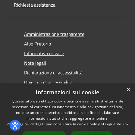
Richiesta assistenza
Amministrazione trasparente
Albo Pretorio
Informativa privacy
Note legali
Dichiarazione di accessibilità
Obiettivi di accessibilità
×
Informazioni sui cookie
Questo sito web utilizza cookie tecnici e assimilati strettamente
necessari al corretto funzionamento e alla navigazione del sito,
nonché un cookie tecnico analitico al solo fine di elaborare
informazioni statistiche, aggregate e anonime.
RSS
Copyright © 2026 • Comune di
Per maggiori dettagli, può consultare la cookie policy al seguente
link
Accessibilità
Torremaggiore • Powered by
Privacy
Municipium
Accesso
•